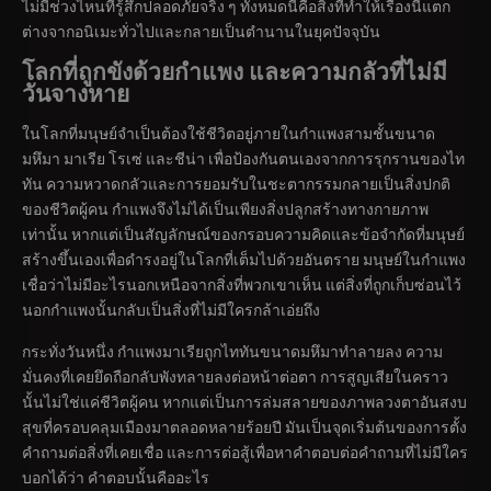
ไม่มีช่วงไหนที่รู้สึกปลอดภัยจริง ๆ ทั้งหมดนี้คือสิ่งที่ทำให้เรื่องนี้แตก
ต่างจากอนิเมะทั่วไปและกลายเป็นตำนานในยุคปัจจุบัน
โลกที่ถูกขังด้วยกำแพง และความกลัวที่ไม่มี
วันจางหาย
ในโลกที่มนุษย์จำเป็นต้องใช้ชีวิตอยู่ภายในกำแพงสามชั้นขนาด
มหึมา มาเรีย โรเซ่ และชีน่า เพื่อป้องกันตนเองจากการรุกรานของไท
ทัน ความหวาดกลัวและการยอมรับในชะตากรรมกลายเป็นสิ่งปกติ
ของชีวิตผู้คน กำแพงจึงไม่ได้เป็นเพียงสิ่งปลูกสร้างทางกายภาพ
เท่านั้น หากแต่เป็นสัญลักษณ์ของกรอบความคิดและข้อจำกัดที่มนุษย์
สร้างขึ้นเองเพื่อดำรงอยู่ในโลกที่เต็มไปด้วยอันตราย มนุษย์ในกำแพง
เชื่อว่าไม่มีอะไรนอกเหนือจากสิ่งที่พวกเขาเห็น แต่สิ่งที่ถูกเก็บซ่อนไว้
นอกกำแพงนั้นกลับเป็นสิ่งที่ไม่มีใครกล้าเอ่ยถึง
กระทั่งวันหนึ่ง กำแพงมาเรียถูกไททันขนาดมหึมาทำลายลง ความ
มั่นคงที่เคยยึดถือกลับพังทลายลงต่อหน้าต่อตา การสูญเสียในคราว
นั้นไม่ใช่แค่ชีวิตผู้คน หากแต่เป็นการล่มสลายของภาพลวงตาอันสงบ
สุขที่ครอบคลุมเมืองมาตลอดหลายร้อยปี มันเป็นจุดเริ่มต้นของการตั้ง
คำถามต่อสิ่งที่เคยเชื่อ และการต่อสู้เพื่อหาคำตอบต่อคำถามที่ไม่มีใคร
บอกได้ว่า คำตอบนั้นคืออะไร