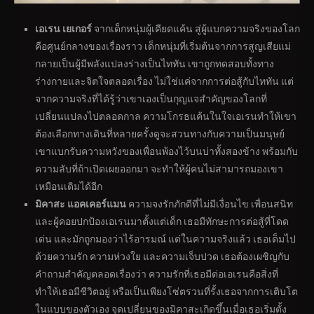
เอเรน เยเกอร์
จากเด็กหนุ่มผู้เคียดแค้น สู่ผู้แบกความจริงของโลก
คือศูนย์กลางของเรื่องราว เด็กหนุ่มที่เริ่มต้นจากการสูญเสียแม่
กลายเป็นผู้มีพลังแปลงร่างเป็นไททัน เขาถูกทดสอบทั้งทาง
ร่างกายและจิตใจตลอดเรื่อง ไม่ใช่แค่จากการต่อสู้กับไททัน แต่
จากความจริงที่ได้รู้ว่าเขาเองเป็นกุญแจสำคัญของโลกที่
เปลี่ยนแปลงไปตลอดกาล ความโกรธแค้นในใจเอเรนทำให้เขา
ต้องเลือกทางเดินที่หลายครั้งดูจะสวนทางกับความเป็นมนุษย์
เขาแบกรับความหวังของเพื่อนพ้องไว้บนบ่าทั้งสองข้าง พร้อมกับ
ความลับที่ถ้าเปิดเผยออกมา จะทำให้ผู้คนไม่สามารถมองเขา
เหมือนเดิมได้อีก
มิคาสะ แอคเคอร์แมน
ความจงรักภักดีที่ไม่มีเงื่อนไข เพื่อนสนิท
และผู้คอยปกป้องเอเรนมาตั้งแต่เด็ก เธอมีทักษะการต่อสู้ที่โดด
เด่น และมักถูกมองว่าไร้อารมณ์ แต่ในความจริงแล้ว เธอเต็มไป
ด้วยความรัก ความห่วงใย และความเจ็บปวด เธอต้องเผชิญกับ
คำถามสำคัญตลอดเรื่องว่า ความรักที่เธอมีต่อเอเรนคือสิ่งที่
ทำให้เธอมีชีวิตอยู่ หรือเป็นเพียงโซ่ตรวนที่รั้งเธอจากการเติบโต
ในแบบของตัวเอง จุดเปลี่ยนของมิคาสะเกิดขึ้นเมื่อเธอเริ่มตั้ง