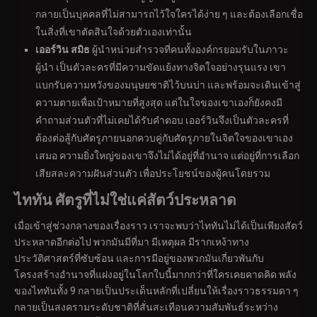
กลายเป็นบุคคลที่ไม่สามารถไว้ใจใครได้ง่าย ๆ และต้องเลือกเชื่อ
ในสิ่งที่เขาตัดสินใจด้วยตัวเองเท่านั้น
เออร์วิน สมิธ
ผู้นำหน่วยสำรวจที่คนทั้งองค์กรยอมรับในภาวะ
ผู้นำ เป็นตัวละครที่มีความขัดแย้งทางจิตใจอย่างรุนแรง เขา
แบกรับความหวังของมนุษยชาติไว้บนบ่า และพร้อมจะเดินเข้าสู่
ความตายเพื่อเป้าหมายที่สูงสุด แต่ในใจของเขาเองก็ยังคงมี
คำถามส่วนตัวที่ไม่เคยได้รับคำตอบ เออร์วินจึงเป็นตัวละครที่
ต้องต่อสู้กับศัตรูภายนอกควบคู่กับศัตรูภายในจิตใจของเขาเอง
เสมอ ความยิ่งใหญ่ของเขาจึงไม่ได้อยู่ที่อำนาจ แต่อยู่ที่การเลือก
เสียสละความฝันส่วนตัว เพื่อประโยชน์ของผู้คนโดยรวม
ไททัน ศัตรูที่ไม่ใช่แค่สัตว์ประหลาด
เมื่อเข้าสู่ช่วงกลางของเรื่องราว เราจะพบว่าไททันไม่ได้เป็นเพียงสัตว์
ประหลาดอีกต่อไป พวกมันมีที่มา มีเหตุผล มีรากเหง้าทาง
ประวัติศาสตร์ที่ซับซ้อน และการมีอยู่ของพวกมันเกี่ยวพันกับ
โครงสร้างอำนาจที่แฝงอยู่ในโลกใบนี้มากกว่าที่ใครเคยคาดคิด พลัง
ของไททันทั้ง 9 กลายเป็นประเด็นหลักที่เปลี่ยนให้เรื่องราวธรรมดา ๆ
กลายเป็นสงครามระดับชาติที่สั่นสะเทือนความสัมพันธ์ระหว่าง