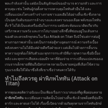
พละกำลังเท่านั้น แต่ยังเป็นสัญลักษณ์ของอำนาจ ความกลัว และการ
ควบคุม เช่น ไททันผู้ก่อตั้งสามารถควบคุมไททันตัวอื่นได้ และ
เปลี่ยนแปลงโครงสร้างร่างกายชาวเอลเดียได้อย่างสิ้นเชิง ซึ่งกลาย
เป็นจุดเริ่มต้นของการล้างบางและสงครามนองเลือด พลังของไททัน
ทั้ง 9 ไม่ได้เป็นแค่เครื่องมือในการรบ แต่ยังสะท้อนแนวคิดเกี่ยวกับ
เสรีภาพ ความหวัง และการไถ่บาปอย่างลึกซึ้งที่ซ่อนอยู่ในเส้นทาง
ของตัวละครหลักทุกคนในเรื่อง Attack on Titan จึงมิใช่แค่การต่อสู้
ทางกายภาพเท่านั้น แต่เป็นการต่อสู้ทางอุดมการณ์ ความจริงเบื้อง
หลังสงครามไม่ได้มีแค่ฝ่ายดีหรือฝ่ายเลว แต่เต็มไปด้วยการดิ้นรน
หาความถูกต้องให้กับตัวเอง ทุกการกระทำมีที่มา ทุกความเชื่อมีเบื้อง
หลัง และทุกการเสียสละย่อมมีราคาที่ต้องจ่าย การเปลี่ยนแปลงของเอ
เรนจากเด็กชายที่ฝันถึงอิสรภาพ กลายเป็นชายหนุ่มที่เลือกใช้ความ
รุนแรงเพื่อให้ได้มาซึ่งสิ่งที่เขาเชื่อว่าสมควรได้รับ
ทำไมถึงควรดู ผ่าพิภพไททัน (Attack on
Titan)
หากคุณเคยคิดว่าอนิเมะเป็นเพียงเรื่องราวเบาสมองที่ดูเพื่อผ่อนคลาย
ผ่าพิภพไททัน
จะเปลี่ยนความคิดนั้นไปอย่างสิ้นเชิง ด้วยพล็อตที่ลุ่มลึก
ดาร์ก และคาดเดาไม่ได้ เรื่องนี้เปิดฉากด้วยภัยคุกคามจากไททันยักษ์