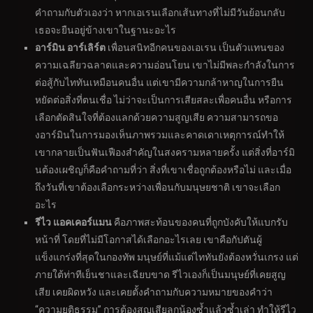
คำถามกับตัวเองว่า หากเอเรนเลือกเส้นทางที่ไม่มีวันย้อนกลับ
เธอจะยืนอยู่ข้างเขาในฐานะอะไร
อาร์มิน อาร์เลิร์ต
เพื่อนสนิทอีกคนของเอเรน เป็นตัวแทนของ
ความเฉลียวฉลาดและความอ่อนโยน เขาไม่มีพละกำลังในการ
ต่อสู้กับไททันเหมือนคนอื่น แต่เขามีความกล้าหาญในการยืน
หยัดต่อสิ่งที่ตนเชื่อ ไม่ว่าจะเป็นการเสียสละเพื่อคนอื่น หรือการ
เลือกตัดสินใจที่ต้องแลกด้วยความสูญเสีย ความสามารถขอ
งอาร์มินในการมองเห็นภาพรวมและคาดเดาเหตุการณ์ทำให้
เขากลายเป็นฟันเฟืองสำคัญในสงครามหลายครั้ง แต่สิ่งที่อาร์มิ
นต้องเผชิญก็คือคำถามที่ว่า สิ่งที่เขาเชื่อถูกต้องหรือไม่ และเมื่อ
ถึงวันที่เขาต้องเลือกระหว่างเพื่อนกับมนุษยชาติ เขาจะเลือก
อะไร
รีไว แอคเคอร์แมน
คือภาพสะท้อนของคนที่ถูกบังคับให้แบกรับ
หน้าที่ โดยที่ไม่มีโอกาสได้เลือกอะไรเลย เขาคือกัปตันผู้
แข็งแกร่งที่สุดในกองทัพ มนุษย์ที่แม้แต่ไททันยังต้องหวั่นเกรง แต่
ภายใต้ท่าทีเย็นชาและเฉียบขาด รีไวเองก็เป็นมนุษย์ที่เคยสูญ
เสีย เคยผิดหวัง และเคยตั้งคำถามกับความหมายของคำว่า
“ความยุติธรรม” การต้องสูญเสียลูกน้องซ้ำแล้วซ้ำเล่า ทำให้รีไว