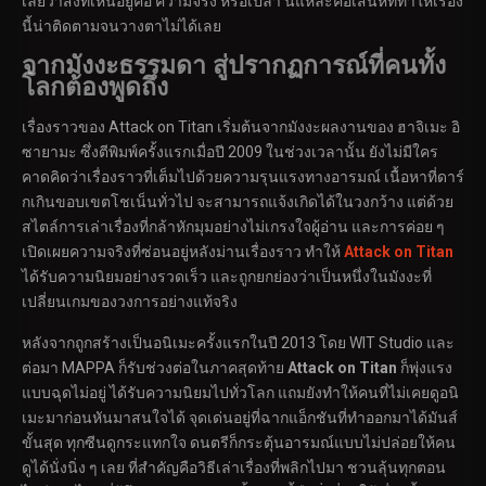
เลยว่าสิ่งที่เห็นอยู่คือ ความจริง หรือเปล่า นี่แหละคือเสน่ห์ที่ทำให้เรื่อง
นี้น่าติดตามจนวางตาไม่ได้เลย
จากมังงะธรรมดา สู่ปรากฏการณ์ที่คนทั้ง
โลกต้องพูดถึง
เรื่องราวของ Attack on Titan เริ่มต้นจากมังงะผลงานของ ฮาจิเมะ อิ
ซายามะ ซึ่งตีพิมพ์ครั้งแรกเมื่อปี 2009 ในช่วงเวลานั้น ยังไม่มีใคร
คาดคิดว่าเรื่องราวที่เต็มไปด้วยความรุนแรงทางอารมณ์ เนื้อหาที่ดาร์
กเกินขอบเขตโชเน็นทั่วไป จะสามารถแจ้งเกิดได้ในวงกว้าง แต่ด้วย
สไตล์การเล่าเรื่องที่กล้าหักมุมอย่างไม่เกรงใจผู้อ่าน และการค่อย ๆ
เปิดเผยความจริงที่ซ่อนอยู่หลังม่านเรื่องราว ทำให้
Attack on Titan
ได้รับความนิยมอย่างรวดเร็ว และถูกยกย่องว่าเป็นหนึ่งในมังงะที่
เปลี่ยนเกมของวงการอย่างแท้จริง
หลังจากถูกสร้างเป็นอนิเมะครั้งแรกในปี 2013 โดย WIT Studio และ
ต่อมา MAPPA ก็รับช่วงต่อในภาคสุดท้าย
Attack on Titan
ก็พุ่งแรง
แบบฉุดไม่อยู่ ได้รับความนิยมไปทั่วโลก แถมยังทำให้คนที่ไม่เคยดูอนิ
เมะมาก่อนหันมาสนใจได้ จุดเด่นอยู่ที่ฉากแอ็กชันที่ทำออกมาได้มันส์
ขั้นสุด ทุกซีนดูกระแทกใจ ดนตรีก็กระตุ้นอารมณ์แบบไม่ปล่อยให้คน
ดูได้นั่งนิ่ง ๆ เลย ที่สำคัญคือวิธีเล่าเรื่องที่พลิกไปมา ชวนลุ้นทุกตอน