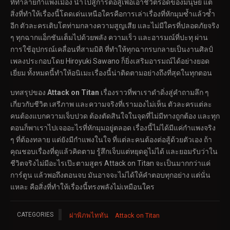
ที่ทำลายกำแพงเมือง นำไปสู่การต่อสู้เพื่อเอาชีวิตรอดของมนุษย์ แต่
สิ่งที่ทำให้เรื่องนี้โดดเด่นเหนือใครคือการเล่าเรื่องที่หักมุมซ้ำแล้วซ้ำ
อีก ตัวละครเติบโตท่ามกลางความสูญเสีย และไม่มีใครที่ปลอดภัยจริง
ๆ ทุกฉากแอ็กชันเต็มไปด้วยพลัง ความเร็ว และอารมณ์ที่ปะทุ ผ่าน
การใช้อุปกรณ์เคลื่อนที่สามมิติ ที่ทำให้ทุกฉากรบกลายเป็นงานศิลป์
เพลงประกอบโดย Hiroyuki Sawano ก็ยิ่งเสริมอารมณ์ได้อย่างยอด
เยี่ยม ทั้งหมดนี้ทำให้อนิเมะเรื่องนี้น่าติดตามอย่างถึงที่สุดในทุกตอน
บทสรุปของ
Attack on Titan
เรื่องราวที่พาเราดำดิ่งสู่คำถามลึก ๆ
เกี่ยวกับชีวิต เสรีภาพ และความจริงที่เรามองไม่เห็น ตัวละครแต่ละ
คนต้องแบกความเจ็บปวด ต้องตัดสินใจในจุดที่ไม่มีทางถูกต้อง และทุก
ตอนก็พาเราไปเจออะไรที่หักมุมอยู่ตลอด เรื่องนี้ไม่ได้มีแค่กำแพงจริง
ๆ ที่ต้องทลาย แต่ยังมีกำแพงในใจ ที่แต่ละคนต้องต่อสู้ด้วยตัวเอง ถ้า
คุณชอบเรื่องที่ดูแล้วคิดตาม รู้สึกเจ็บแต่หยุดดูไม่ได้ และยอมรับว่าใน
ชีวิตจริงไม่มีอะไรเป๊ะตามสูตร Attack on Titan จะเป็นมากกว่าแค่
การ์ตูน แล้วพอถึงตอนจบ มันอาจจะไม่ได้ให้คำตอบทุกอย่าง แต่นั่น
แหละ คือสิ่งที่ทำให้เรื่องนี้ทรงพลังไม่เหมือนใคร
CATEGORIES
ผ่าพิภพไททัน
Attack on Titan