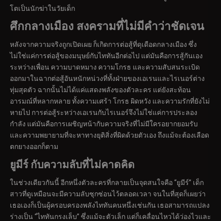
โตเป็นนักฆ่าในวัยเด็ก
ศึกกลางเมือง สงครามที่ไม่มีคำว่าชัดเจน
หลังจากความจริงถูกเปิดเผย ก็เกิดการต่อสู้ที่ดุเดือดกลางเมือง ซึ่ง
ไม่ใช่แค่การต่อสู้ของมนุษย์กับไททันอีกต่อไป แต่มันคือการสู้กันเอง
ระหว่างเพื่อน ความบาดหมาง ความโกรธ และความสับสนระเบิด
ออกมาในฉากต่อสู้อันหนักหน่วงที่ทั้งฝ่ายของเอเรนและไรเนอร์ต่าง
ทุ่มสุดตัว ฉากนั้นไม่ได้แค่แสดงพลังของตัวละคร แต่ยังสะท้อน
อารมณ์ที่หลากหลาย ทั้งความเศร้า โกรธ ผิดหวัง และความรักที่ยังไม่
หายไป การต่อสู้ระหว่างเอเรนกับไรเนอร์จึงไม่ใช่แค่การประลอง
กำลัง แต่มันคือการเผชิญหน้ากับความจริงที่ไม่มีใครอยากยอมรับ
และความพยายามที่จะหาทางยุติสิ่งที่ผิดด้วยตัวเอง ถึงแม้จะต้องเลือด
ตกยางออกก็ตาม
ยูมีร์ กับความลับที่ไม่คาดคิด
ในช่วงเดียวกันนี้ อีกหนึ่งตัวละครที่กลายเป็นจุดสนใจคือ “ยูมีร์” เด็ก
สาวที่ดูเหมือนจะมีความลับซุกซ่อนไว้ตลอดเวลา จนในที่สุดก็เผยว่า
เธอเองก็เป็นผู้ครอบครองพลังไททันคนหนึ่งเช่นกัน เธอสามารถแปลง
ร่างเป็น “ไททันกรงเล็บ” ซึ่งแม้จะตัวเล็ก แต่ก็เคลื่อนไหวได้ว่องไวและ