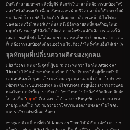
มีพลังทำลายมหาศาล สิ่งที่ยูมีร์เลือกทำในเวลานั้นคือการปกป้อง “คริ
สต้า” หรือฮิสทอเรีย เพื่อนสนิทของเธอด้วยชีวิต และนั่นก็เปิดทางให้ผู้
ชมเริ่มเข้าใจว่า พลังไททันทั้ง 9 ที่เคยกล่าวถึงก่อนหน้านี้ ไม่ใช่แค่
ของเอเรนหรือไรเนอร์เท่านั้น แต่ยังมีอีกหลายคนที่แฝงตัวอยู่ในหมู่
มนุษย์ เรื่องของยูมีร์จึงไม่ได้มีแค่ฉากแอ็กชัน แต่มันคือการแสดงให้
เห็นว่า คนที่มีพลัง ไม่ได้หมายความว่าจะเลือกทำร้ายเสมอไป บางคน
ก็แค่ต้องการปกป้องสิ่งที่ตัวเองรัก แม้จะต้องทำในสิ่งที่คนอื่นไม่เข้าใจ
จุดหักมุมที่เปลี่ยนความคิดของทุกคน
เมื่อเรื่องดำเนินมาถึงจุดนี้ ผู้ชมเริ่มตระหนักว่า โลกใน
Attack on
Titan
ไม่ได้มีแค่ไททันกับมนุษย์ มันมี “ใครอีกฝ่าย” ที่อยู่เบื้องหลัง มี
กลุ่มคนที่ส่งเด็กๆ อย่างไรเนอร์ เบลทรูท และแอนนี่ เข้ามาในกำแพง
เพื่อทำลายระบบบางอย่าง และมีใครบางคนที่อยู่เบื้องหลังการควบคุม
พลังไททันเหล่านี้อยู่ เราเริ่มเข้าใจว่าไททันไม่ใช่สิ่งมีชีวิตลึกลับอีกต่อ
ไป แต่เป็น “
มนุษย์
” ที่แปลงร่างได้ และการที่มนุษย์บางกลุ่มสามารถ
ควบคุมพลังนี้ได้ ก็หมายความว่าโลกภายนอกกำแพง อาจไม่ใช่ดิน
แดนรกร้างอย่างที่เคยเชื่อกัน
จากจุดเปลี่ยนนี้เองที่ทำให้ Attack on Titan ไม่ได้เป็นแค่อนิเมะแนว
แอ็กชัน-แฟนตาซีอีกต่อไป แต่กลายเป็นเรื่องที่ลึกกว่านั้นมาก มันพูด