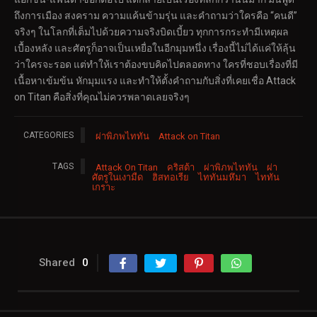
ถึงการเมือง สงคราม ความแค้นข้ามรุ่น และคำถามว่าใครคือ “คนดี”
จริงๆ ในโลกที่เต็มไปด้วยความจริงบิดเบี้ยว ทุกการกระทำมีเหตุผล
เบื้องหลัง และศัตรูก็อาจเป็นเหยื่อในอีกมุมหนึ่ง เรื่องนี้ไม่ได้แค่ให้ลุ้น
ว่าใครจะรอด แต่ทำให้เราต้องขบคิดไปตลอดทาง ใครที่ชอบเรื่องที่มี
เนื้อหาเข้มข้น หักมุมแรง และทำให้ตั้งคำถามกับสิ่งที่เคยเชื่อ Attack
on Titan คือสิ่งที่คุณไม่ควรพลาดเลยจริงๆ
CATEGORIES
ผ่าพิภพไททัน
Attack on Titan
TAGS
Attack On Titan
คริสต้า
ผ่าพิภพไททัน
ผ่า
ศัตรูในเงามืด
ฮิสทอเรีย
ไททันมหึมา
ไททัน
เกราะ
Shared
0