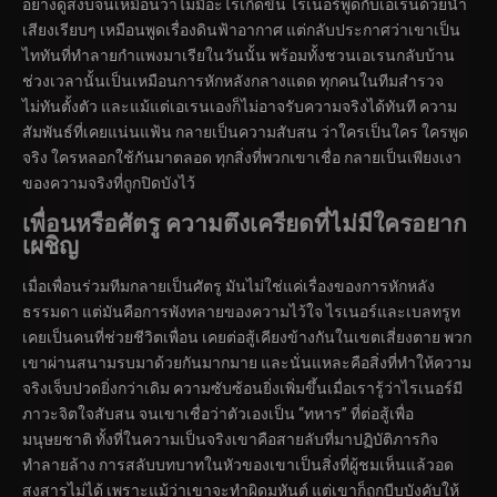
อย่างดูสงบจนเหมือนว่าไม่มีอะไรเกิดขึ้น ไรเนอร์พูดกับเอเรนด้วยน้ำ
เสียงเรียบๆ เหมือนพูดเรื่องดินฟ้าอากาศ แต่กลับประกาศว่าเขาเป็น
ไททันที่ทำลายกำแพงมาเรียในวันนั้น พร้อมทั้งชวนเอเรนกลับบ้าน
ช่วงเวลานั้นเป็นเหมือนการหักหลังกลางแดด ทุกคนในทีมสำรวจ
ไม่ทันตั้งตัว และแม้แต่เอเรนเองก็ไม่อาจรับความจริงได้ทันที ความ
สัมพันธ์ที่เคยแน่นแฟ้น กลายเป็นความสับสน ว่าใครเป็นใคร ใครพูด
จริง ใครหลอกใช้กันมาตลอด ทุกสิ่งที่พวกเขาเชื่อ กลายเป็นเพียงเงา
ของความจริงที่ถูกปิดบังไว้
เพื่อนหรือศัตรู ความตึงเครียดที่ไม่มีใครอยาก
เผชิญ
เมื่อเพื่อนร่วมทีมกลายเป็นศัตรู มันไม่ใช่แค่เรื่องของการหักหลัง
ธรรมดา แต่มันคือการพังทลายของความไว้ใจ ไรเนอร์และเบลทรูท
เคยเป็นคนที่ช่วยชีวิตเพื่อน เคยต่อสู้เคียงข้างกันในเขตเสี่ยงตาย พวก
เขาผ่านสนามรบมาด้วยกันมากมาย และนั่นแหละคือสิ่งที่ทำให้ความ
จริงเจ็บปวดยิ่งกว่าเดิม ความซับซ้อนยิ่งเพิ่มขึ้นเมื่อเรารู้ว่าไรเนอร์มี
ภาวะจิตใจสับสน จนเขาเชื่อว่าตัวเองเป็น “ทหาร” ที่ต่อสู้เพื่อ
มนุษยชาติ ทั้งที่ในความเป็นจริงเขาคือสายลับที่มาปฏิบัติภารกิจ
ทำลายล้าง การสลับบทบาทในหัวของเขาเป็นสิ่งที่ผู้ชมเห็นแล้วอด
สงสารไม่ได้ เพราะแม้ว่าเขาจะทำผิดมหันต์ แต่เขาก็ถูกบีบบังคับให้