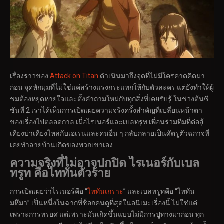
เรื่องราวของ
Attack on Titan
ดำเนินมาถึงจุดที่ไม่มีใครคาดคิดมา
ก่อน จุดหักมุมที่ไม่ใช่แค่สร้างแรงกระแทกให้กับตัวละคร แต่ยังทำให้ผู้
ชมต้องหยุดหายใจและตั้งคำถามใหม่กับทุกสิ่งที่เคยรับรู้ ในช่วงต้นซี
ซันที่ 2 เราได้เห็นการเปิดเผยความจริงครั้งสำคัญที่เปลี่ยนหน้าตา
ของเรื่องไปตลอดกาล เมื่อไรเนอร์และเบลทรูท เพื่อนร่วมทีมที่ต่อสู้
เคียงบ่าเคียงไหล่กับเอเรนและคนอื่น ๆ กลับกลายเป็นศัตรูตัวฉกาจที่
เคยทำลายบ้านเกิดของพวกเขาเอง
ความจริงที่ไม่อาจปกปิด ไรเนอร์กับเบล
ทรูท คือไททันตัวร้าย
การเปิดเผยว่าไรเนอร์คือ “
ไททันเกราะ
” และเบลทรูทคือ “ไททัน
มหึมา” เป็นหนึ่งในฉากที่ช็อกคนดูที่สุดในอนิเมะเรื่องนี้ ไม่ใช่แค่
เพราะการทรยศ แต่เพราะมันเกิดขึ้นแบบไม่มีการปูทางมาก่อน ทุก