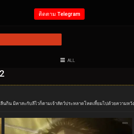
ติดตาม Telegram
ALL
22
ืนกิน มิคาสะกับลีไวก็ตามเจ้าสัตว์ประหลาดโหดเหี้ยมไปด้วยความหวังว่า