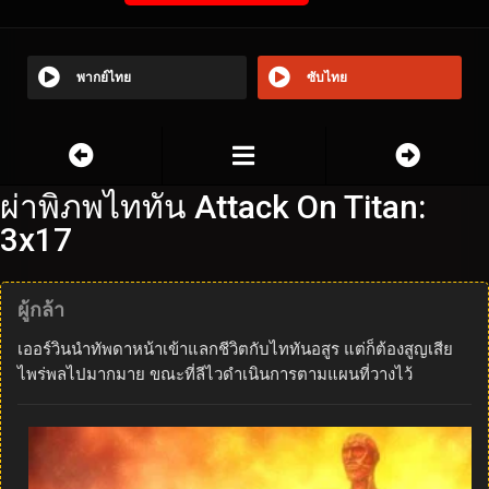
พากย์ไทย
ซับไทย
ผ่าพิภพไททัน Attack On Titan:
3x17
ผู้กล้า
เออร์วินนำทัพดาหน้าเข้าแลกชีวิตกับไททันอสูร แต่ก็ต้องสูญเสีย
ไพร่พลไปมากมาย ขณะที่ลีไวดำเนินการตามแผนที่วางไว้