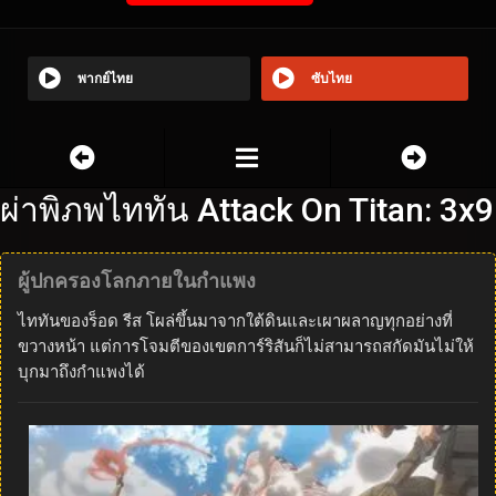
พากย์ไทย
ซับไทย
ผ่าพิภพไททัน Attack On Titan: 3x9
ผู้ปกครองโลกภายในกำแพง
ไททันของร็อด รีส โผล่ขึ้นมาจากใต้ดินและเผาผลาญทุกอย่างที่
ขวางหน้า แต่การโจมตีของเขตการ์ริสันก็ไม่สามารถสกัดมันไม่ให้
บุกมาถึงกำแพงได้