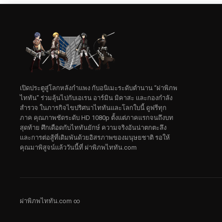
เปิดประตูสู่โลกหลังกำแพง กับอนิเมะระดับตำนาน “ผ่าพิภพ
ไททัน” ร่วมลุ้นไปกับเอเรน อาร์มิน มิคาสะ และกองกำลัง
สำรวจ ในภารกิจไขปริศนาไททันและโลกใบนี้ ดูฟรีทุก
ภาค คุณภาพชัดระดับ HD 1080p ตั้งแต่ภาคแรกจนถึงบท
สุดท้าย ศึกเดือดกับไททันยักษ์ ความจริงอันน่าตกตะลึง
และการต่อสู้ที่เดิมพันด้วยอิสรภาพของมนุษยชาติ รอให้
คุณมาพิสูจน์แล้ววันนี้ที่ ผ่าพิภพไททัน.com
ผ่าพิภพไททัน.com ∞