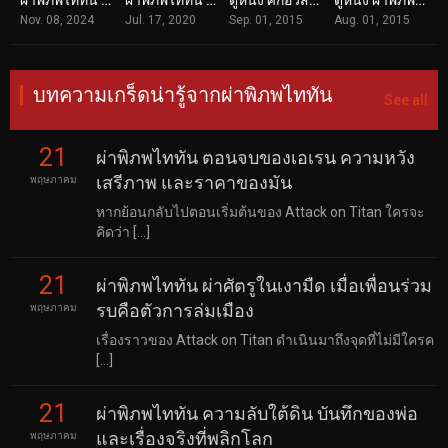
ผ่าพิภพไททัน เดอะมูฟวี่ การจู่โจมครั้งสุดท้าย Attack on Titan: The Last Attack (2024)
ผ่าพิภพไททัน เดอะมูฟวี่ Attack on Titan The Movie Shingeki no Kyojin Chronicle
ดูหนัง ศึกอวสานพิภพไททัน Attack on Titan II: End of the World (2015)
ดูหนัง ผ่าพิภพไททัน Attack on Titan (2015)
Nov. 08, 2024
Jul. 17, 2020
Sep. 01, 2015
Aug. 01, 2015
บทความเกร็ดน่ารู้จากผ่าพิภพไททัน
See all
21
ผ่าพิภพไททัน ตอนจบของเอเรน ความหวัง
เสรีภาพ และราคาของมัน
พฤษภาคม
หากย้อนกลับไปตอนเริ่มต้นของ Attack on Titan ใครจะ
คิดว่า […]
21
ผ่าพิภพไททัน ผ่าศัตรูในเงามืด เมื่อเพื่อนร่วม
รบคือตัวการล่มเมือง
พฤษภาคม
เรื่องราวของ Attack on Titan ดำเนินมาถึงจุดที่ไม่มีใครค
[…]
21
ผ่าพิภพไททัน ความลับใต้ดิน บันทึกของพ่อ
และเรื่องจริงที่พลิกโลก
พฤษภาคม