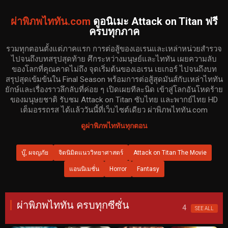
ผ่าพิภพไททัน.com
ดูอนิเมะ Attack on Titan ฟรี
ครบทุกภาค
รวมทุกตอนตั้งแต่ภาคแรก การต่อสู้ของเอเรนและเหล่าหน่วยสำรวจ
ไปจนถึงบทสรุปสุดท้าย ศึกระหว่างมนุษย์และไททัน เผยความลับ
ของโลกที่คุณคาดไม่ถึง จุดเริ่มต้นของเอเรน เยเกอร์ ไปจนถึงบท
สรุปสุดเข้มข้นใน Final Season พร้อมการต่อสู้สุดมันส์กับเหล่าไททัน
ยักษ์และเรื่องราวลึกลับที่ค่อย ๆ เปิดเผยทีละนิด เข้าสู่โลกอันโหดร้าย
ของมนุษยชาติ รับชม Attack on Titan ซับไทย และพากย์ไทย HD
เต็มอรรถรส ได้แล้ววันนี้ที่เว็บไซต์เดียว ผ่าพิภพไททัน.com
ดูผ่าพิภพไททันทุกตอน
บู๊, ผจญภัย
จิตนิมิตแนววิทยาศาสตร์
Attack on Titan The Movie
แอนนิเมชั่น
Horror
Fantasy
ผ่าพิภพไททัน ครบทุกซีซั่น
4
SEE ALL