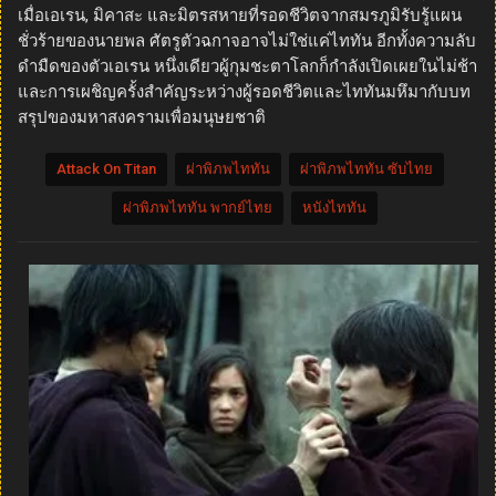
เมื่อเอเรน, มิคาสะ และมิตรสหายที่รอดชีวิตจากสมรภูมิรับรู้แผน
ชั่วร้ายของนายพล ศัตรูตัวฉกาจอาจไม่ใช่แค่ไททัน อีกทั้งความลับ
ดำมืดของตัวเอเรน หนึ่งเดียวผู้กุมชะตาโลกก็กำลังเปิดเผยในไม่ช้า
และการเผชิญครั้งสำคัญระหว่างผู้รอดชีวิตและไททันมหึมากับบท
สรุปของมหาสงครามเพื่อมนุษยชาติ
Attack On Titan
ผ่าพิภพไททัน
ผ่าพิภพไททัน ซับไทย
ผ่าพิภพไททัน พากย์ไทย
หนังไททัน