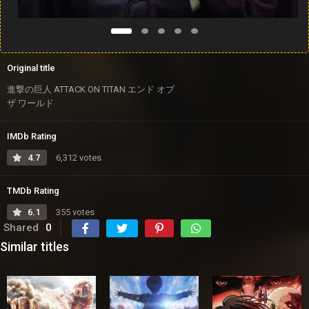
Original title
進撃の巨人 ATTACK ON TITAN エンド オブ
ザ ワールド
IMDb Rating
4.7
6,312 votes
TMDb Rating
6.1
355 votes
Shared
0
Similar titles