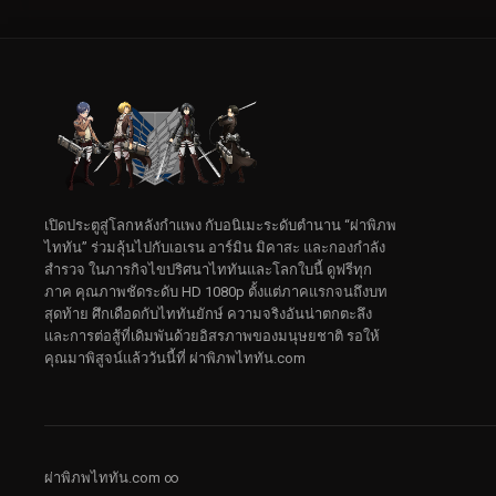
เปิดประตูสู่โลกหลังกำแพง กับอนิเมะระดับตำนาน “ผ่าพิภพ
ไททัน” ร่วมลุ้นไปกับเอเรน อาร์มิน มิคาสะ และกองกำลัง
สำรวจ ในภารกิจไขปริศนาไททันและโลกใบนี้ ดูฟรีทุก
ภาค คุณภาพชัดระดับ HD 1080p ตั้งแต่ภาคแรกจนถึงบท
สุดท้าย ศึกเดือดกับไททันยักษ์ ความจริงอันน่าตกตะลึง
และการต่อสู้ที่เดิมพันด้วยอิสรภาพของมนุษยชาติ รอให้
คุณมาพิสูจน์แล้ววันนี้ที่ ผ่าพิภพไททัน.com
ผ่าพิภพไททัน.com ∞